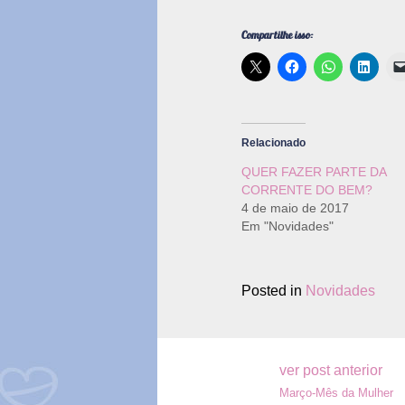
Compartilhe isso:
Relacionado
QUER FAZER PARTE DA
CORRENTE DO BEM?
4 de maio de 2017
Em "Novidades"
Posted in
Novidades
Navegação
ver post anterior
Março-Mês da Mulher