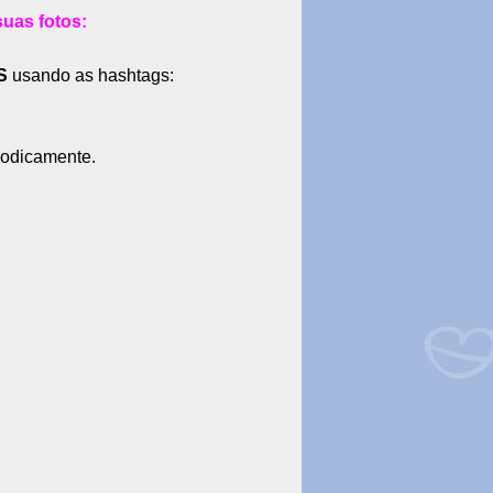
suas fotos:
S
usando as hashtags:
iodicamente.