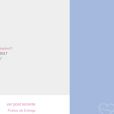
tados!!!
 2017
s"
ver post recente
Postos de Entrega