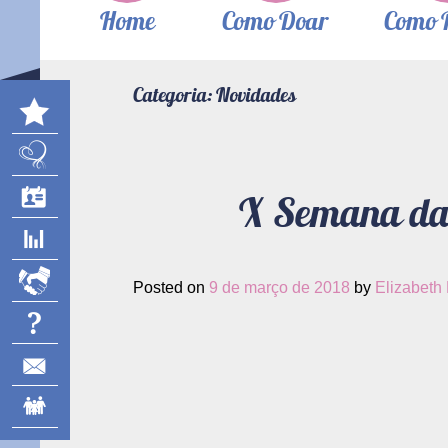
Home
Como Doar
Como 
Categoria:
Novidades
X Semana da
Posted on
9 de março de 2018
by
Elizabeth