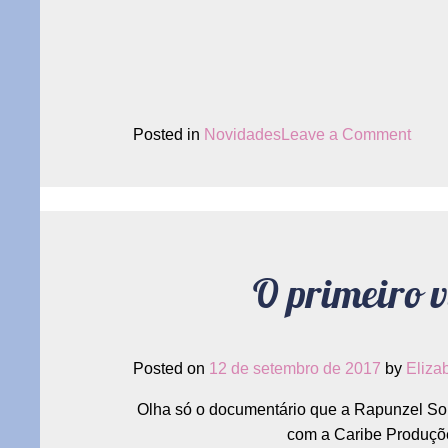
on
Posted in
Novidades
Leave a Comment
É
Rock
Rio!!!
O primeiro v
Posted on
12 de setembro de 2017
by
Eliza
Olha só o documentário que a Rapunzel Soli
com a Caribe Produçõe