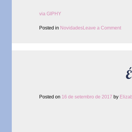
via GIPHY
on
Posted in
Novidades
Leave a Comment
Gente
Esta
muit
felize
É
Posted on
16 de setembro de 2017
by
Eliza