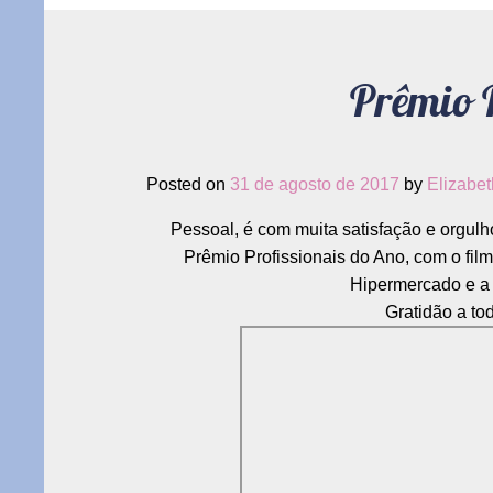
víde
a
gent
Prêmio 
não
esqu
Posted on
31 de agosto de 2017
by
Elizabe
Pessoal, é com muita satisfação e orgu
Prêmio Profissionais do Ano, com o fi
Hipermercado e a 
Gratidão a to