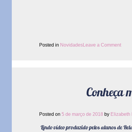
on
Posted in
Novidades
Leave a Comment
X
Sem
da
Mulh
em
Conheça m
Suma
–
SP
Posted on
5 de março de 2018
by
Elizabeth
Lindo vídeo produzido pelos alunos de Re