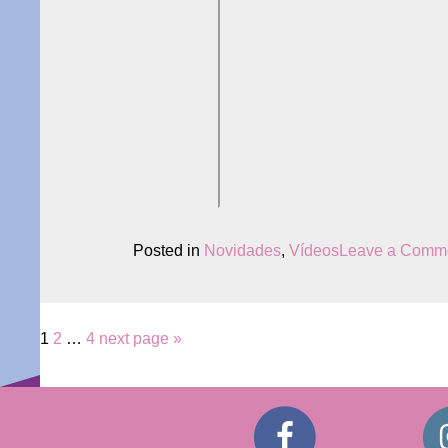
Posted in
Novidades
,
Vídeos
Leave a Comm
Paginação
Page
Page
Page
1
2
…
4
next page »
de
posts