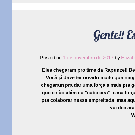
mais
do
noss
traba
Gente!! E
Posted on
1 de novembro de 2017
by
Eliza
Eles chegaram pro time da Rapunzel! Be
Você já deve ter ouvido muito que nin
chegaram pra dar uma força a mais pra g
que estão além da “cabeleira”, essa forç
pra colaborar nessa empreitada, mas aqu
vai declara
V