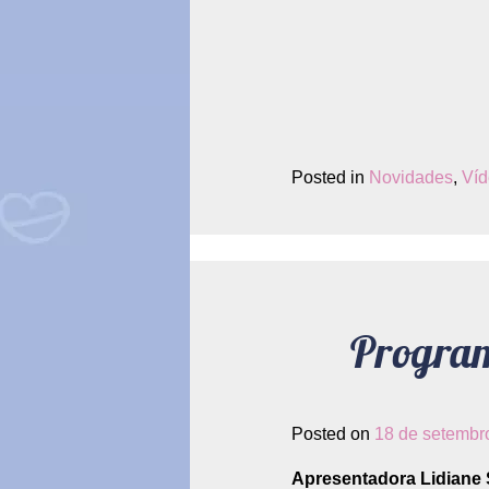
Posted in
Novidades
,
Víd
Program
Posted on
18 de setembr
Apresentadora Lidiane S