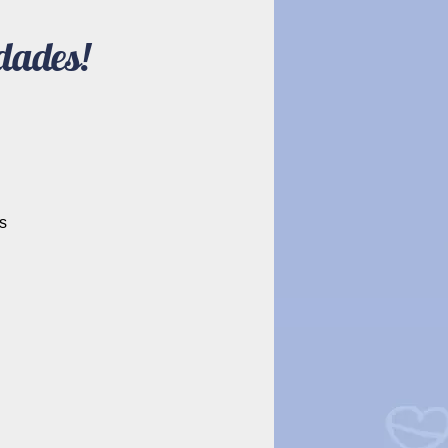
dades!
s