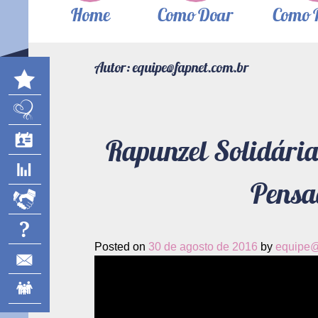
Home
Como Doar
Como 
Autor:
equipe@fapnet.com.br
Rapunzel Solidária
Pensa
Posted on
30 de agosto de 2016
by
equipe@