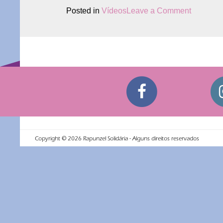
on
Posted in
Vídeos
Leave a Comment
Rapunze
Solidária
participa
do
Program
Jovens
Pensado
da
TV
COM!
Copyright ©
2026
Rapunzel Solidária - Alguns direitos reservados