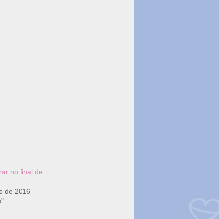
ar no final de
o de 2016
s"