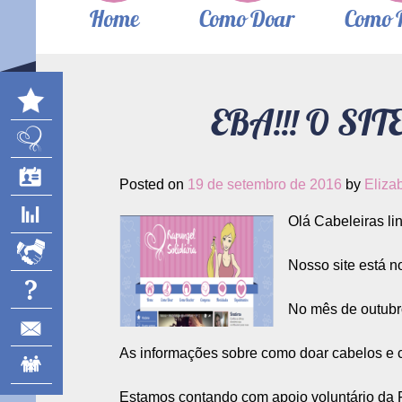
Home
Como Doar
Como 
EBA!!! O SI
Posted on
19 de setembro de 2016
by
Eliza
Olá Cabeleiras lin
Nosso site está n
No mês de outubro
As informações sobre como doar cabelos e 
Estamos contando com apoio voluntário da F