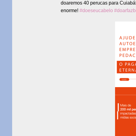
doaremos 40 perucas para Cuiabá!!
enorme!
#
doeseucabelo
#
doarfaz