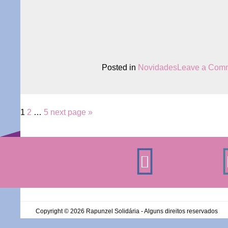
Posted in
Novidades
Leave a Com
Page
Page
Page
1
2
…
5
next page »
Paginação
de
posts
Copyright ©
2026
Rapunzel Solidária - Alguns direitos reservados