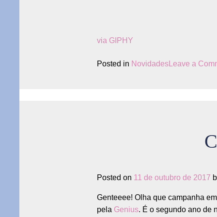
via GIPHY
Posted in
Novidades
Leave a Com
C
Posted on
11 de outubro de 2017
b
Genteeee! Olha que campanha em
pela
Genius
. É o segundo ano de 