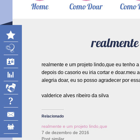
Home
Como Doar
Como 
realmente 
realmente e um projeto lindo,que eu tenho a 
depois do casorio eu iria cortar e doar.me
alegria doar, eu so posso agradecer por essa
valderice alves ribeiro da silva
Relacionado
realmente e um projeto lindo,que
7 de dezembro de 2016
Post similar